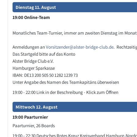
Dienstag 11. August
19:00 Online-Team
Monatliches Team-Turnier, immer am zweiten Dienstag im Monat,
Anmeldungen an
Vorsitzender@alster-bridge-club.de
. Rechtzeiti
Das Startgeld bitte auf das Konto
Alster Bridge Club e.V.
Hamburger Sparkasse
IBAN: DE13 200 505 50 1282 1239 73
Unter Angabe des Namen des Teamkapitäns überweisen
19:00
- 22:00
Link in der Beschreibung - Klick zum Öffnen
Mittwoch 12. August
19:00 Paarturnier
Paarturnier, 26 Boards
19:00
- 22:30
Deutsches Rotes Kreuz Kreisverband Hamburg-Nordost