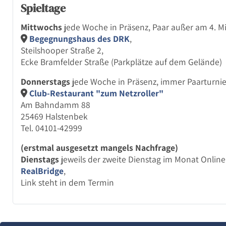
Spieltage
Mittwochs
jede Woche in Präsenz, Paar außer am 4. 
Begegnungs­haus des DRK
,
Steils­hooper Straße 2,
Ecke Bramfelder Straße (Parkplätze auf dem Gelände)
Donnerstags
jede Woche in Präsenz, immer Paar­turni
Club-Restaurant "zum Netzroller"
Am Bahndamm 88
25469 Halstenbek
Tel. 04101-42999
(erstmal ausgesetzt mangels Nachfrage)
Dienstags
jeweils der zweite Dienstag im Monat Onlin
RealBridge
,
Link steht in dem Termin