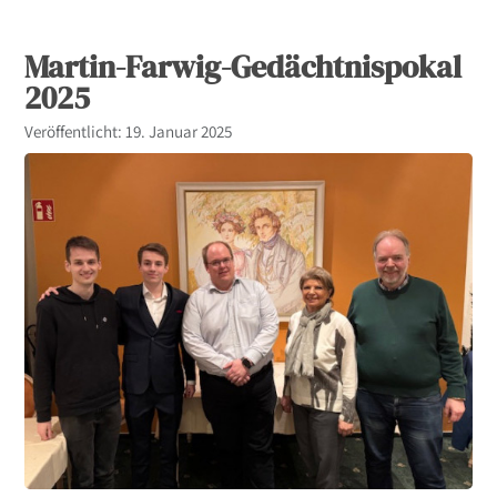
Martin-Farwig-Gedächtnispokal
2025
Details
Veröffentlicht: 19. Januar 2025