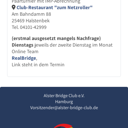
Paar­turnier mit IMP-Abrechnung
Club-Restaurant "zum Netzroller"
Am Bahndamm 88
25469 Halstenbek
Tel. 04101-42999
(erstmal ausgesetzt mangels Nachfrage)
Dienstags
jeweils der zweite Dienstag im Monat
Online Team
RealBridge
,
Link steht in dem Termin
Alster Bridge Club e.V.
Hamburg
Vorsitzender@alster-bridge-club.de